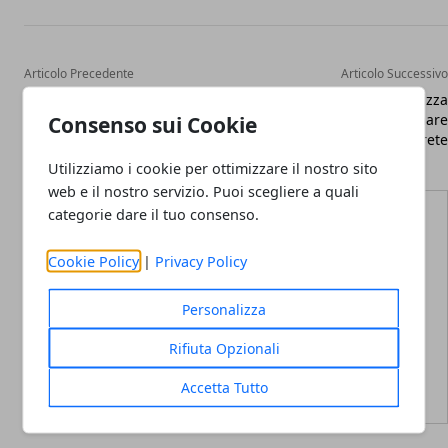
Articolo Precedente
Articolo Successivo
Float SMS: gratuita, semplice
Orange Libon ufficializza
ed efficace
Reach Me per chiamare
Consenso sui Cookie
senza rete
Utilizziamo i cookie per ottimizzare il nostro sito
web e il nostro servizio. Puoi scegliere a quali
categorie dare il tuo consenso.
Cookie Policy
|
Privacy Policy
Redazione
Personalizza
Rifiuta Opzionali
Accetta Tutto