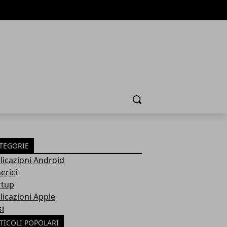
Cerca
TEGORIE
licazioni Android
erici
rtup
licazioni Apple
si
TICOLI POPOLARI