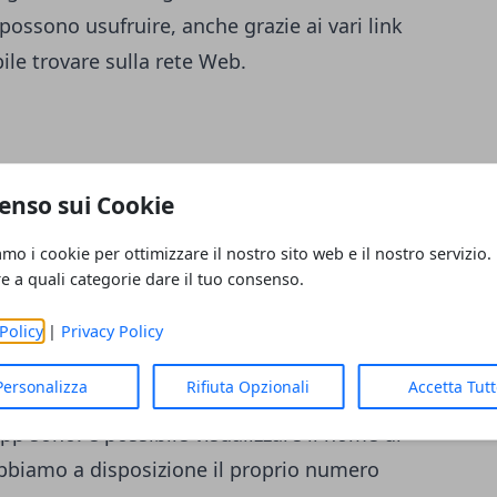
i possono usufruire, anche grazie ai vari link
ile trovare sulla rete Web.
enso sui Cookie
amo i cookie per ottimizzare il nostro sito web e il nostro servizio.
re a quali categorie dare il tuo consenso.
Policy
|
Privacy Policy
Personalizza
Rifiuta Opzionali
Accetta Tut
'app sono: è possibile visualizzare il nome di
bbiamo a disposizione il proprio numero