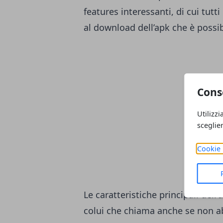
features interessanti, di cui tutt
al download dell’apk che è possib
Cons
Utilizzi
sceglie
Cookie 
Le caratteristiche principali dell
colui che chiama anche se non a