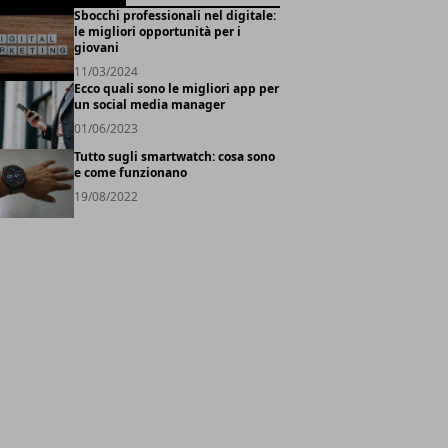
Sbocchi professionali nel digitale:
le migliori opportunità per i
giovani
11/03/2024
Ecco quali sono le migliori app per
un social media manager
01/06/2023
Tutto sugli smartwatch: cosa sono
e come funzionano
19/08/2022