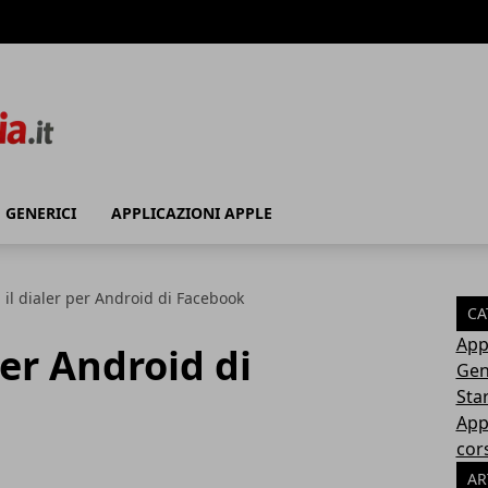
GENERICI
APPLICAZIONI APPLE
: il dialer per Android di Facebook
CA
App
 per Android di
Gen
Sta
App
cor
AR