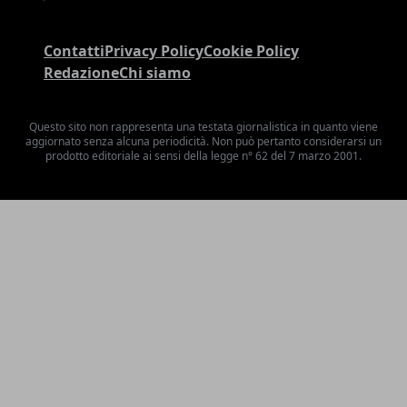
Contatti
Privacy Policy
Cookie Policy
Redazione
Chi siamo
Questo sito non rappresenta una testata giornalistica in quanto viene
aggiornato senza alcuna periodicità. Non può pertanto considerarsi un
prodotto editoriale ai sensi della legge n° 62 del 7 marzo 2001.