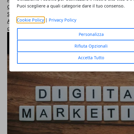
Puoi scegliere a quali categorie dare il tuo consenso.
Generici
Startup
Cookie Policy
|
Privacy Policy
Applicazioni Apple
corsi
Personalizza
ARTICOLI POPOLARI
Rifiuta Opzionali
Accetta Tutto