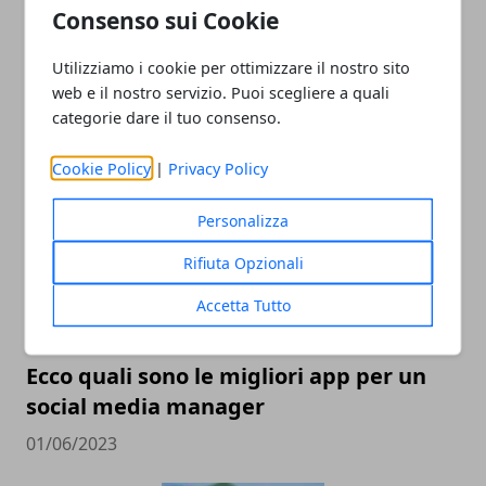
Consenso sui Cookie
Utilizziamo i cookie per ottimizzare il nostro sito
Sbocchi professionali nel digitale: le
web e il nostro servizio. Puoi scegliere a quali
migliori opportunità per i giovani
categorie dare il tuo consenso.
11/03/2024
Cookie Policy
|
Privacy Policy
Personalizza
Rifiuta Opzionali
Accetta Tutto
Ecco quali sono le migliori app per un
social media manager
01/06/2023