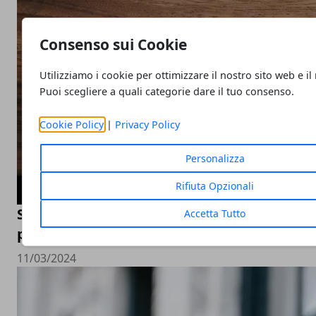
Consenso sui Cookie
Utilizziamo i cookie per ottimizzare il nostro sito web e il
Puoi scegliere a quali categorie dare il tuo consenso.
Cookie Policy
|
Privacy Policy
Personalizza
Rifiuta Opzionali
Sbocchi professionali nel digitale: le migli
Accetta Tutto
per i giovani
11/03/2024