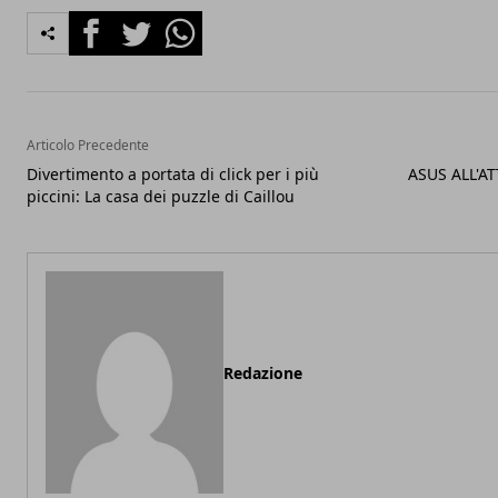
Facebook
Twitter
Whatsapp
Articolo Precedente
Divertimento a portata di click per i più
ASUS ALL'A
piccini: La casa dei puzzle di Caillou
Redazione